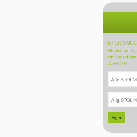
STOLMA Log
Hinweis zur An
ein, um auf den
759 42 - 0
Allg. STOLM
Allg. STOL
login