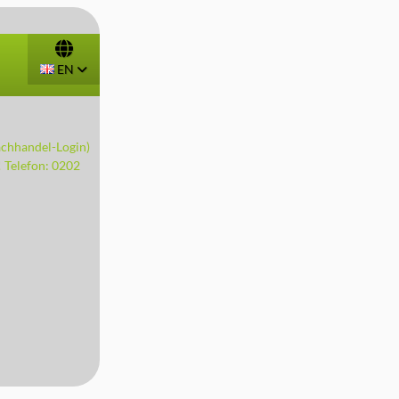
EN
achhandel-Login)
! Telefon: 0202